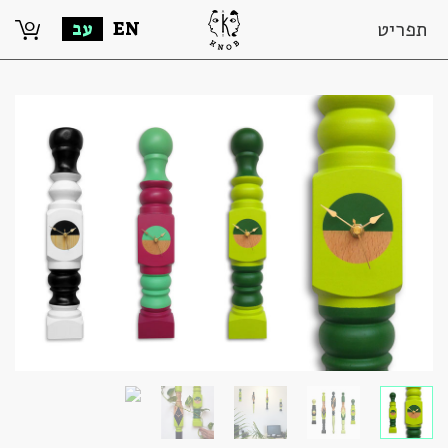
0
תפריט
EN
עב