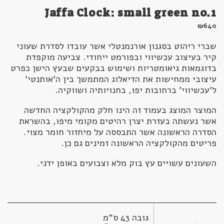
Jaffa Clock: small green no.1
₪
640
שברי ריהוט בסגנון אורנמנטלי אשר עובדו לסדרת שעוני
קיר בעיצוב עכשיווי ובפורמט ייחודי. צביעה מוקפדת
בדוגמאות גיאומטריות ושימוש בבקעים שבעץ הישן כפרט
עיצובי ממחישות את הדיאלוג המתמשך בין ה'אותנטי'
ל'עכשיווי' ברחובות יפו, בחנויותיה ושווקיה.
המוצר המוצג בעמוד זה הינו חלק מהקולקציה החדשה
אשר נעשתה בעזרת יצרן רהיטים מקומי מיפו, בהשראת
הסדרה הראשונה אשר התבססה על מיחזור חומר מצוי.
פריטים מהקולקציה הראשונה זמינים גם כן.
השעונים עשויים עץ בוק מלא וצבועים באופן ידני.