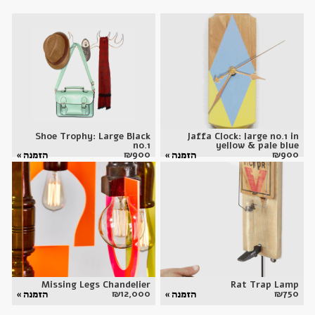
Shoe Trophy: Large Black
Jaffa Clock: large no.1 in
no.1
yellow & pale blue
₪
900
₪
900
הזמנה »
הזמנה »
Missing Legs Chandelier
Rat Trap Lamp
₪
12,000
₪
750
הזמנה »
הזמנה »