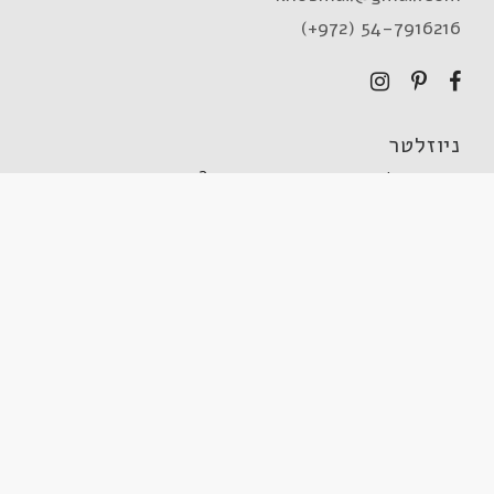
(+972) 54-7916216
ניוזלטר
מעוניינים להתעדכן במבצעים וחידושים?
על הסטודיו
מוצרים
הסיפור שלנו
חנות
בלוג
השראה
שירות לקוחות
מדיניות החזרה
הצהרת נגישות