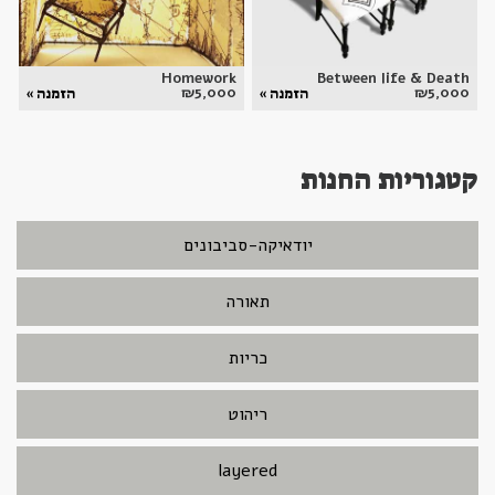
Homework
Between life & Death
₪
5,000
₪
5,000
הזמנה »
הזמנה »
קטגוריות החנות
יודאיקה-סביבונים
תאורה
כריות
ריהוט
layered