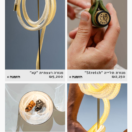
מנורת תלייה "Stretch"
מנורה רצפתית "קא"
₪
5,200
₪
2,250
הזמנה »
הזמנה »