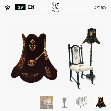
0
תפריט
EN
עב