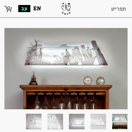
0
תפריט
EN
עב