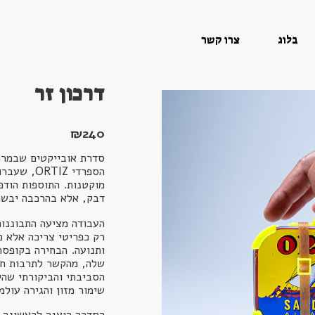
בלוג
צרו קשר
דרכון זר
₪
240
סדרת אובייקטים שבמרכ
הספרדי TIZ
מוקטנות. התוספות הוד
דבק, אלא בהרכבה יבשה
העבודה מציעה התבוננות
רק כפריטי צריכה אלא כ
ותנועה. הבחירה בקופסת
שלה, מהקשר לתרבות חו
הסביבתי והביקורתי שהי
שימור מזון והגירה עולמ
הסדרה הוצגה לראשונה 