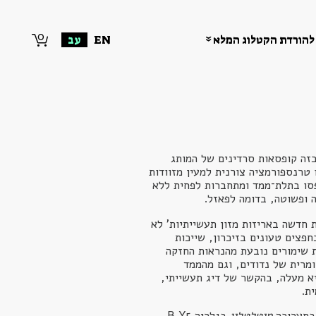
0
להורדת הקטלוג המלא
EN
עב
זה קופסאות סרדינים של המותג
OR, שעברו טרנספורמציה צורנית למעין מזוודות
פסו בתלת־ממד ומתחברות לפחית ללא
 ופשוטה, בדומה לפאזל.
 חדשה באריזות מזון תעשייתיות' לא
חפצים טעונים בזיכרון, שייכות
 שימורים נובעת מהנראות החזקה
מרית של נדודים, וגם מהממד
א מעלה, בהקשר של דיג תעשייתי,
ית.
בתערוכה
מיטלטלין
בגלריה B.Y5