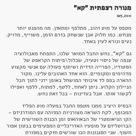
מנורה רצפתית "קא"
₪
5,200
מטפס על מוט זהוב, מתלפף ומתאזן. מה מהפנט יותר
מנחש. כמו חלוק אבן שנשחק בזרם הזמן, משוייף, מדויק.
נעים ונורא לעין באחד.
גם "קא", נחש החבל המואר שלנו, התפתח מאבולוציה
ענפה של ניסוי וטעיה, שכלול\פיתוח הקראפט של
הסטודיו, הפרייה הדדית ושיתוף פעולה עם אנשי מקצוע
מדהימים ומקומיים. הוא אחד האהובים עלינו.
מקור
ההארה בפס לד איכותי המושחל באופן ידני לתוך חבל
הניילון הקלוע. ניתן לאחוז, ללטף, למתוח, ללפף ואפילו
לקשור אותו. אבל בעדינות – בכל זאת נחש.
הבסיס היציב ממנו מטפס החבל במעלה מוט הפליז
המכופף, לקח השראה מצורניות המזוהה עם המודרניזם –
הקו הגיאומטרי של הבאוהאוס ומן הכנות השורשית של
הברוטליזם על מופעיו האדריכליים המפעימים בבטון אפור
חשוף. שני הסגנונות הכו שורשים חזקים במסורת