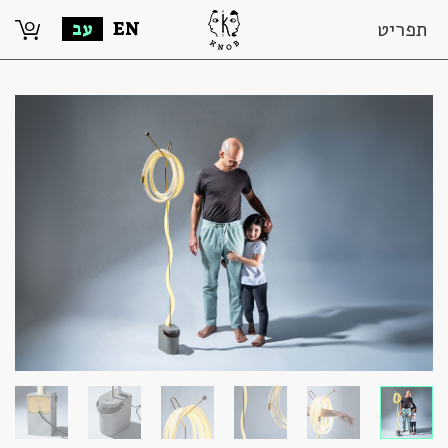
0
תפריט
EN
עב