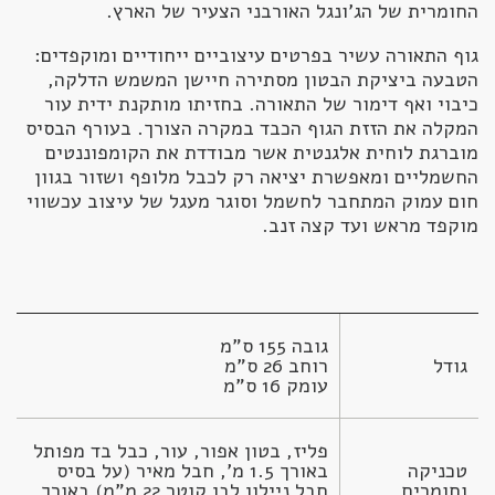
החומרית של הג'ונגל האורבני הצעיר של הארץ.
גוף התאורה עשיר בפרטים עיצוביים ייחודיים ומוקפדים:
הטבעה ביציקת הבטון מסתירה חיישן המשמש הדלקה,
כיבוי ואף דימור של התאורה. בחזיתו מותקנת ידית עור
המקלה את הזזת הגוף הכבד במקרה הצורך. בעורף הבסיס
מוברגת לוחית אלגנטית אשר מבודדת את הקומפוננטים
החשמליים ומאפשרת יציאה רק לכבל מלופף ושזור בגוון
חום עמוק המתחבר לחשמל וסוגר מעגל של עיצוב עכשווי
מוקפד מראש ועד קצה זנב.
גודל
עומק 16 ס"מ
פליז, בטון אפור, עור, כבל בד מפותל 
טכניקה 
באורך 1.5 מ', חבל מאיר (על בסיס 
וחומרים
חבל ניילון לבן קוטר 22 מ"מ) באורך 