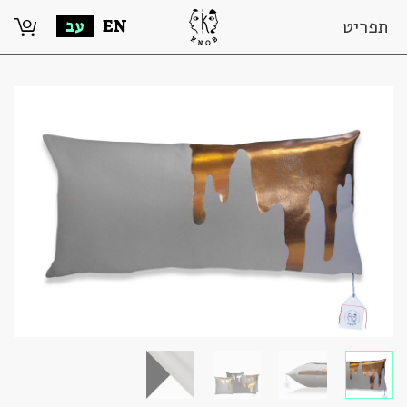
0
תפריט
EN
עב