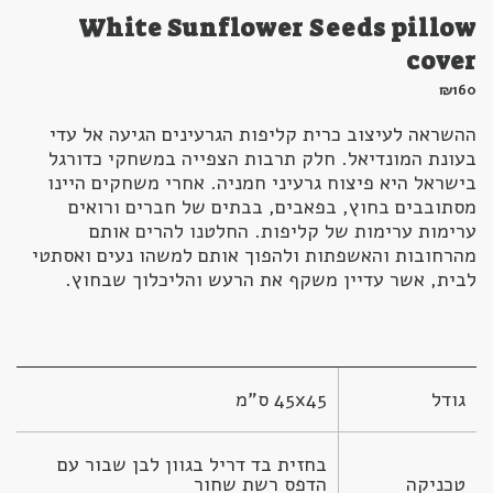
White Sunflower Seeds pillow
cover
₪
160
ההשראה לעיצוב כרית קליפות הגרעינים הגיעה אל עדי
בעונת המונדיאל. חלק תרבות הצפייה במשחקי כדורגל
בישראל היא פיצוח גרעיני חמניה. אחרי משחקים היינו
מסתובבים בחוץ, בפאבים, בבתים של חברים ורואים
ערימות ערימות של קליפות. החלטנו להרים אותם
מהרחובות והאשפתות ולהפוך אותם למשהו נעים ואסתטי
לבית, אשר עדיין משקף את הרעש והליכלוך שבחוץ.
גודל
45x45 ס"מ
בחזית בד דריל בגוון לבן שבור עם 
טכניקה 