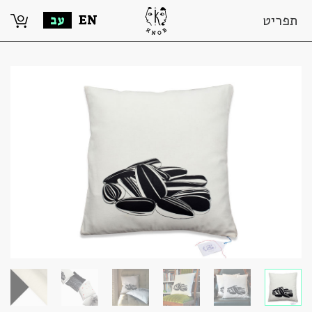
0
תפריט
EN
עב