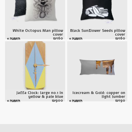
White Octopus Man pillow
Black Sunflower Seeds pillow
cover
cover
₪
160
₪
160
הזמנה »
הזמנה »
Jaffa Clock: large no.1 in
Icecream & Gold: copper on
yellow & pale blue
light lumber
₪
900
₪
190
הזמנה »
הזמנה »