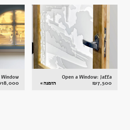
h Window
Open a Window: Jaffa
₪
18,000
₪
7,500
הזמנה »