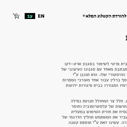
0
להורדת הקטלוג המלא
EN
עב
ית פרטי לשימור בסגנון ארט-דקו
כתבת מאחד עם סגנונו העיצובי של
ההיסטורי שלו. הוא תוכנן ע"י
ף ברלין עבור אחד מעורכי הספרות
יו התגוררו בבית פיגורות ידועות
 חלל צר המחולל תנועת נפילה
חושות של קלסטרופוביה וחוסר
סיח את חווית השימוש במעלית
עביר את המשתמש תהליך הדרגתי של
ה. עשינו זאת ע"י תוספת קטנה