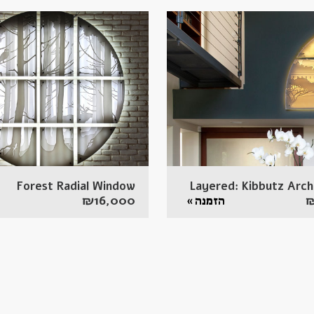
Forest Radial Window
Layered: Kibbutz Arc
₪
16,000
הזמנה »
ה