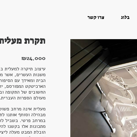
בלוג
צרו קשר
תקרת מעלית
₪
24,000
עיצוב תיקרה למעלית בב
משנות העשרים, אשר מת
הבית ומאידך עם הסיפור 
הארכיטקט המפורסם, יוס
החשובים של התקופה ובימ
מעולם הספרות העברית.
מעלית אינה מרחב פשוט.
מבהילה וסוחף אותנו לת
במרחב פרטי. בשביל לה
מתכונות אלו בקשנו לה
הובלת המבט מעלה ליציר