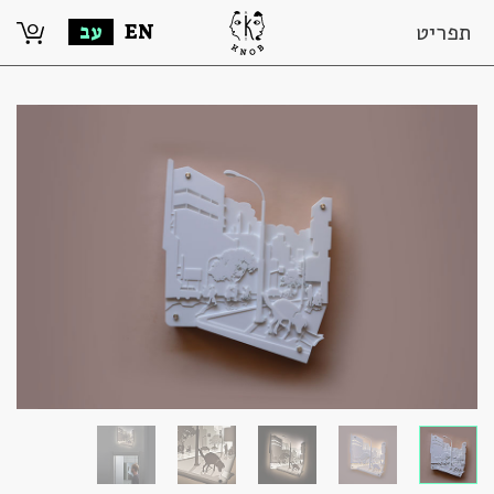
0
תפריט
EN
עב